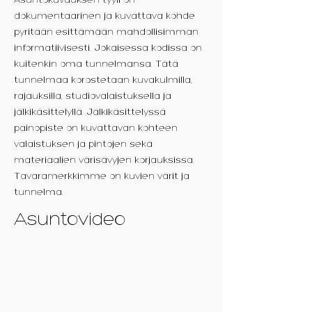
Asuntokuvauksen tyyli on
dokumentaarinen ja kuvattava kohde
pyritään esittämään mahdollisimman
informatiivisesti. Jokaisessa kodissa on
kuitenkin oma tunnelmansa. Tätä
tunnelmaa korostetaan kuvakulmilla,
rajauksilla, studiovalaistuksella ja
jälkikäsittelyllä. Jälkikäsittelyssä
painopiste on kuvattavan kohteen
valaistuksen ja pintojen sekä
materiaalien värisävyjen korjauksissa.
Tavaramerkkimme on kuvien värit ja
tunnelma.
Asuntovideo