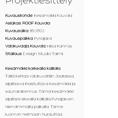
Projektiesittely
Kuvauskohde:
Kesämökki Kouvola
Asiakas:
ROOF Kouvola
Kuvausaika:
10/2022
Kuvauspaikka:
Pyhäjärvi
Valokuvaaja Kouvola:
Misa Kannos
Stailaus:
Design Studio Taimi
Kesämökki korkealla kalliolla
Tällä kertaa valokuvattiin Jaalassa
sijaitseva ihastuttava kesämökki ja
saunarakennus. Tämä kesämökki
sijaitsi korkealla kalliolla Pyhäjärven
hienoimmalla paikalla. Tänne
luonnon helmaan hurauttaa