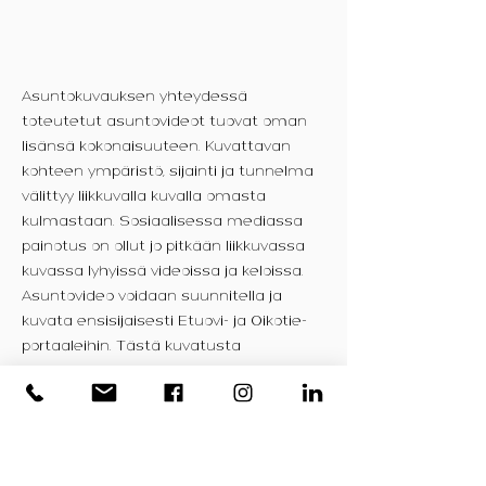
Asuntokuvauksen yhteydessä
toteutetut asuntovideot tuovat oman
lisänsä kokonaisuuteen. Kuvattavan
kohteen ympäristö, sijainti ja tunnelma
välittyy liikkuvalla kuvalla omasta
kulmastaan. Sosiaalisessa mediassa
painotus on ollut jo pitkään liikkuvassa
kuvassa lyhyissä videoissa ja keloissa.
Asuntovideo voidaan suunnitella ja
kuvata ensisijaisesti Etuovi- ja Oikotie-
portaaleihin. Tästä kuvatusta
materiaalista leikataan sopivat
kokonaisuudet erikseen Facebook- ja
Instagram-markkinointiin.