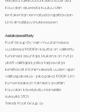
erityistä tarkkuutta koska suuri osa
Kouvolan alueesta kuuluu Utin
lentokentän lennätystä rajoittavaan
UAS-ilmatilavyöhykkeeseen.
Asiakasesittely
Roof Group Oy Vain muutamassa
vuodessa ROOFin kautta on välitetty
tuhansia asuntoja. Mukana on nyt jo
yli 60 välittäjää, jotka tarjoavat ja
kehittävät intohimoisesti uuden ajan
välityspalvelua – joka päivä. ROOF LKV
Kymenlaakson toimisto avattiin
Kouvolan kävelykatu Manskille
syksyllä 2021.
Teksti: Roof Group oy