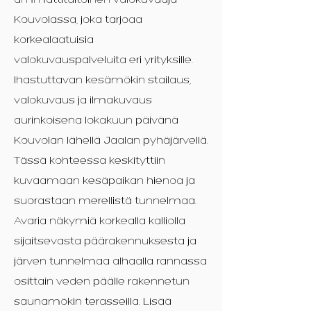
ammattitaitoinen valokuvaaja
Kouvolassa, joka tarjoaa
korkealaatuisia
valokuvauspalveluita eri yrityksille.
Ihastuttavan kesämökin stailaus,
valokuvaus ja ilmakuvaus
aurinkoisena lokakuun päivänä
Kouvolan lähellä Jaalan pyhäjärvellä.
Tässä kohteessa keskityttiin
kuvaamaan kesäpaikan hienoa ja
suorastaan merellistä tunnelmaa.
Avaria näkymiä korkealla kalliolla
sijaitsevasta päärakennuksesta ja
järven tunnelmaa alhaalla rannassa
osittain veden päälle rakennetun
saunamökin terasseilla. Lisää