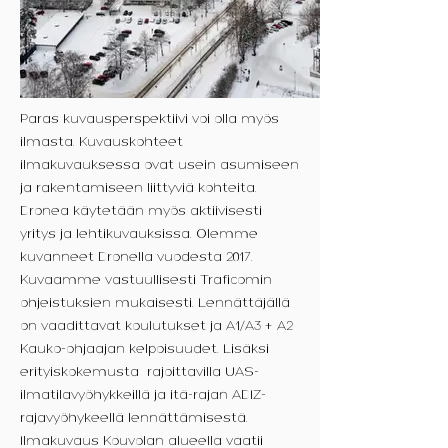
Paras kuvausperspektiivi voi olla myös
ilmasta. Kuvauskohteet
ilmakuvauksessa ovat usein asumiseen
ja rakentamiseen liittyviä kohteita.
Dronea käytetään myös aktiivisesti
yritys ja lehtikuvauksissa. Olemme
kuvanneet Dronella vuodesta 2017.
Kuvaamme vastuullisesti Traficomin
ohjeistuksien mukaisesti. Lennättäjällä
on vaadittavat koulutukset ja A1/A3 + A2
Kauko-ohjaajan kelpoisuudet. Lisäksi
erityiskokemusta rajoittavilla UAS-
ilmatilavyöhykkeillä ja itä-rajan ADIZ-
rajavyöhykeellä lennättämisestä.
Ilmakuvaus Kouvolan alueella vaatii