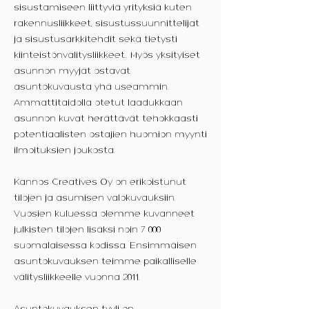
sisustamiseen liittyviä yrityksiä kuten
rakennusliikkeet, sisustussuunnittelijat
ja sisustusarkkitehdit sekä tietysti
kiinteistönvälitysliikkeet.. Myös yksityiset
asunnon myyjät ostavat
asuntokuvausta yhä useammin.
Ammattitaidolla otetut laadukkaan
asunnon kuvat herättävät tehokkaasti
potentiaalisten ostajien huomion myynti
ilmoituksien joukosta.
Kannos Creatives Oy on erikoistunut
tilojen ja asumisen valokuvauksiin.
Vuosien kuluessa olemme kuvanneet
julkisten tilojen lisäksi noin 7 000
suomalaisessa kodissa. Ensimmäisen
asuntokuvauksen teimme paikalliselle
välitysliikkeelle vuonna 2011.