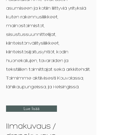
asumiseen ja kotiin liittyviä yrityksiä
kuten rakennusliikkeet,
mainostoimistot,
sisustussuunnittelijat,
kiinteistönvälitysliikkeet,
kiinteistösijoitusyhtiöt, kodin
huonekalujen, tavaroiden ja
tekstiilien toimittajat sekä arkkitehdit.
Toimimme aktiivisesti Kouvolassa,
lähikaupungeissa, ja Helsingissä.
Lue lisää
Ilmakuvaus /