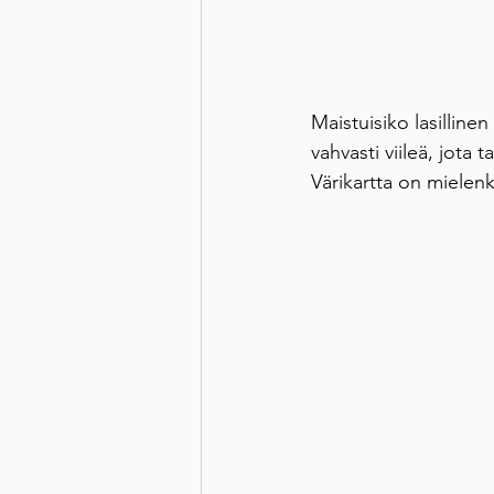
Maistuisiko lasilline
vahvasti viileä, jota
Värikartta on mielen