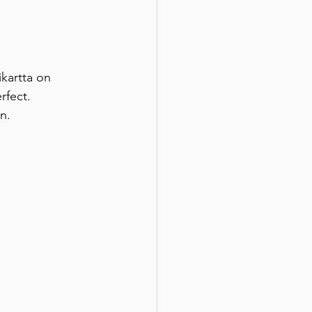
kartta on 
rfect. 
n. 