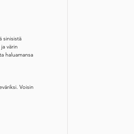
sinisistä 
ja värin 
ita haluamansa 
äriksi. Voisin 