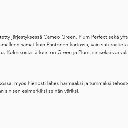
tetty järjestyksessä Cameo Green, Plum Perfect sekä yhtä 
täsmälleen samat kuin Pantonen kartassa, vain saturaatiota 
u. Kolmikosta tärkein on Green ja Plum, siniseksi voi val
kossa, myös hienosti lähes harmaaksi ja tummaksi tehostev
n sinisen esimerkiksi seinän väriksi.