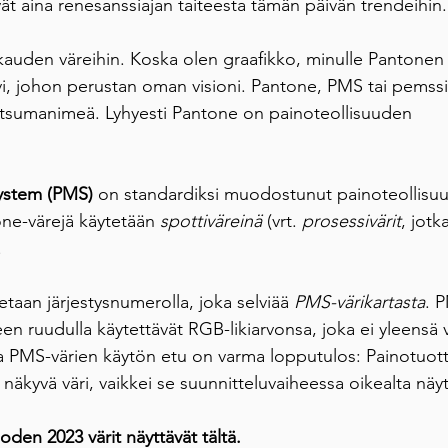
ät aina renesanssiajan taiteesta tämän päivän trendeihin.
kauden väreihin. Koska olen graafikko, minulle Pantonen v
, johon perustan oman visioni. Pantone, PMS tai pemssi,
utsumanimeä. Lyhyesti Pantone on painoteollisuuden 
 
ystem (PMS)
 on standardiksi muodostunut painoteollisu
one-värejä käytetään 
spottiväreinä
 (vrt. 
prosessivärit
, jotk
.
etaan järjestysnumerolla, joka selviää 
PMS-värikartasta
. P
en ruudulla käytettävät RGB-likiarvonsa, joka ei yleensä 
tta PMS-värien käytön etu on varma lopputulos: Painotuot
a näkyvä väri, vaikkei se suunnitteluvaiheessa oikealta näyt
en 2023 värit näyttävät tältä.