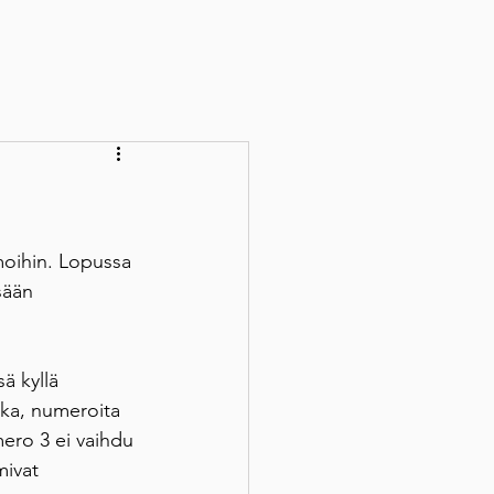
moihin. Lopussa 
sään 
ä kyllä 
ka, numeroita 
ero 3 ei vaihdu 
ivat 