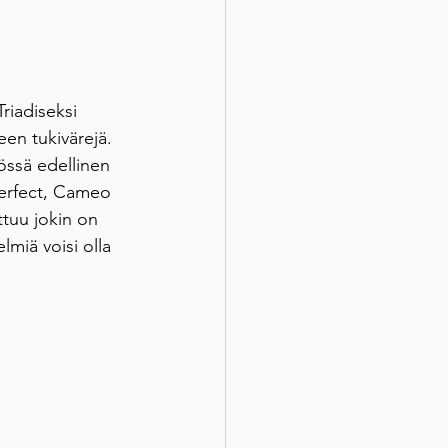
riadiseksi 
en tukivärejä. 
össä edellinen 
Perfect, Cameo 
ttuu jokin on 
lmiä voisi olla 