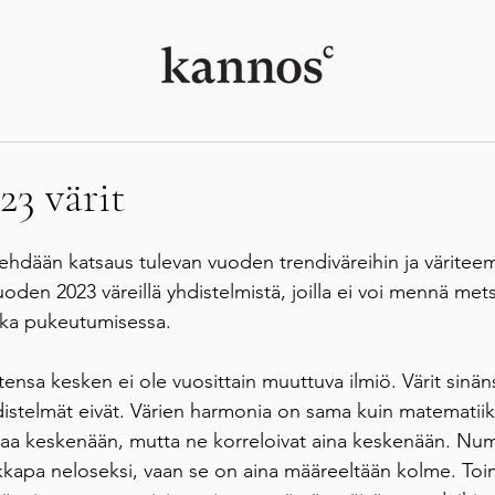
3 värit
 tehdään katsaus tulevan vuoden trendiväreihin ja väritee
oden 2023 väreillä yhdistelmistä, joilla ei voi mennä met
ikka pukeutumisessa. 
tensa kesken ei ole vuosittain muuttuva ilmiö. Värit sinäns
istelmät eivät. Värien harmonia on sama kuin matematiik
htaa keskenään, mutta ne korreloivat aina keskenään. Num
kapa neloseksi, vaan se on aina määreeltään kolme. Toim