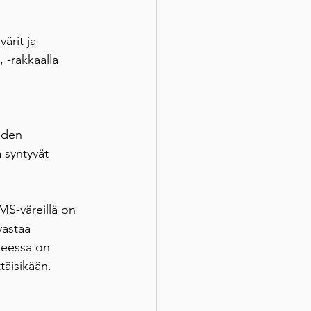
 
ärit ja 
 -rakkaalla 
uden 
a syntyvät 
MS-väreillä on 
vastaa 
teessa on 
täisikään.