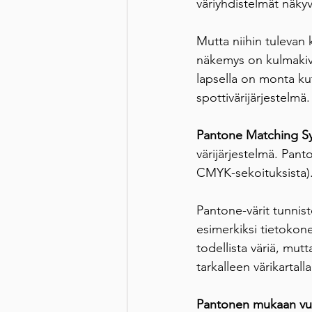
väriyhdistelmät näkyv
Mutta niihin tulevan 
näkemys on kulmakivi
lapsella on monta k
spottivärijärjestelmä.
Pantone Matching S
värijärjestelmä. Pant
CMYK-sekoituksista)
Pantone-värit tunnist
esimerkiksi tietokone
todellista väriä, mu
tarkalleen värikartall
Pantonen mukaan vuod