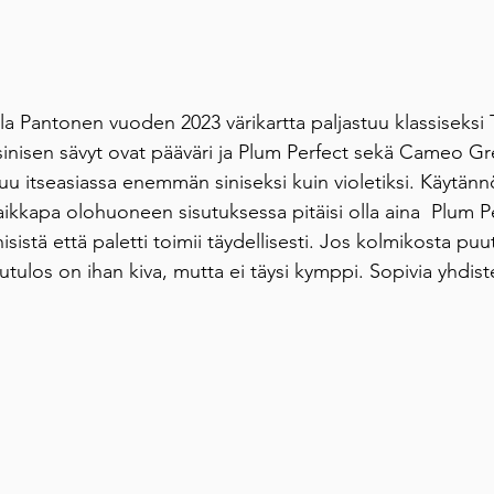
la Pantonen vuoden 2023 värikartta paljastuu klassiseksi T
sinisen sävyt ovat pääväri ja Plum Perfect sekä Cameo Gre
tuu itseasiassa enemmän siniseksi kuin violetiksi. Käytänn
 vaikkapa olohuoneen sisutuksessa pitäisi olla aina  Plum 
nisistä että paletti toimii täydellisesti. Jos kolmikosta puu
utulos on ihan kiva, mutta ei täysi kymppi. Sopivia yhdiste